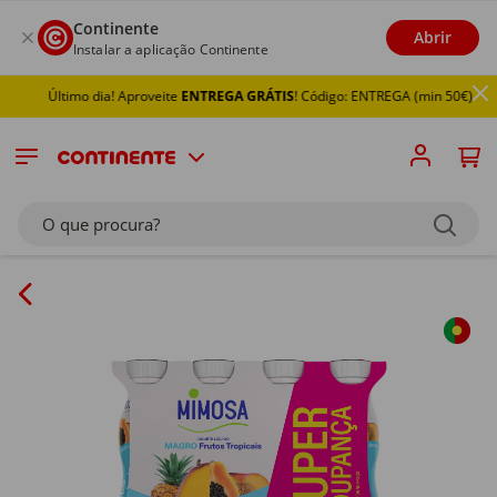
Continente
Abrir
Instalar a aplicação Continente
Último dia! Aproveite
ENTREGA GRÁTIS
! Código: ENTREGA (min 50€)
O que procura?