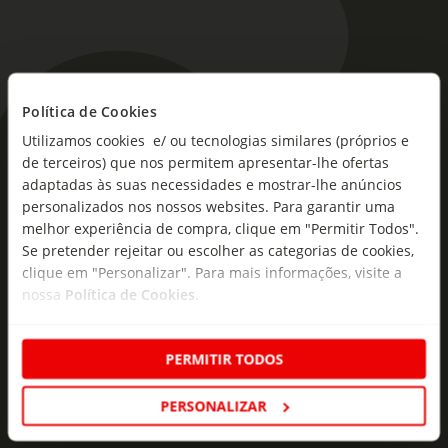
Política de Cookies
Utilizamos cookies e/ ou tecnologias similares (próprios e
As novidades mais frescas no
de terceiros) que nos permitem apresentar-lhe ofertas
seu e-mail!
adaptadas às suas necessidades e mostrar-lhe anúncios
personalizados nos nossos websites. Para garantir uma
Subscreva e descubra campanhas exclusivas,
melhor experiência de compra, clique em "Permitir Todos".
ofertas e novidades para si.
Se pretender rejeitar ou escolher as categorias de cookies,
clique em "Personalizar". Para mais informações, visite a
Insira o seu e-
nossa
Política de Cookies
.
Subscrever
mail
PERMITIR TODOS
PERSONALIZAR