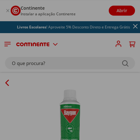
Continente
Abrir
Instalar a aplicação Continente
Livros Escolares
! Aproveite 5% Desconto Direto e Entrega Grátis
O que procura?