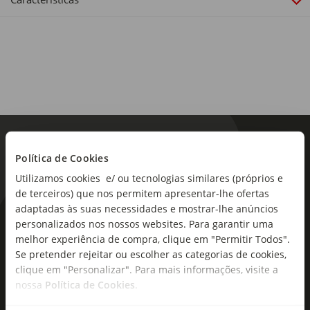
Política de Cookies
Utilizamos cookies e/ ou tecnologias similares (próprios e
de terceiros) que nos permitem apresentar-lhe ofertas
adaptadas às suas necessidades e mostrar-lhe anúncios
As novidades mais frescas no
personalizados nos nossos websites. Para garantir uma
melhor experiência de compra, clique em "Permitir Todos".
seu e-mail!
Se pretender rejeitar ou escolher as categorias de cookies,
clique em "Personalizar". Para mais informações, visite a
Subscreva e descubra campanhas exclusivas,
nossa
Política de Cookies
.
ofertas e novidades para si.