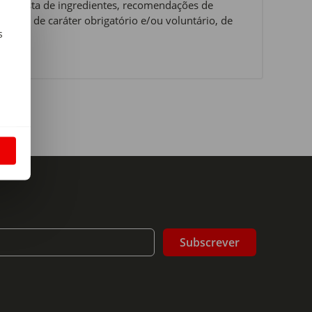
al, lista de ingredientes, recomendações de
ções, de caráter obrigatório e/ou voluntário, de
s
m
S
Subscrever