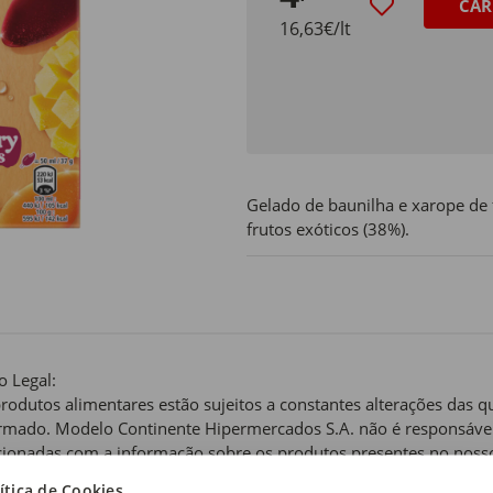
CAR
16,63€/lt
Gelado de baunilha e xarope de 
frutos exóticos (38%).
o Legal:
rodutos alimentares estão sujeitos a constantes alterações das 
rmado. Modelo Continente Hipermercados S.A. não é responsável
cionadas com a informação sobre os produtos presentes no nosso 
e figura nos rótulos dos mesmos.
ítica de Cookies