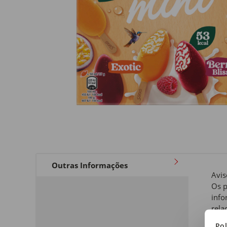
Outras Informações
Avis
Os p
info
rela
a qu
Pol