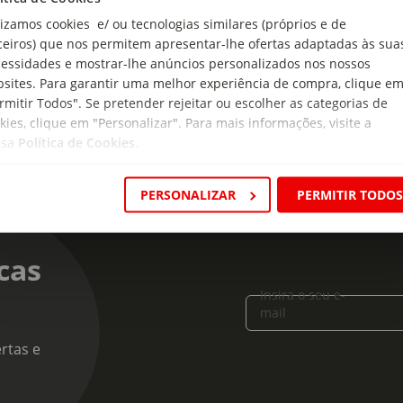
esta razão, recomendamos que leia sempre a informação nutricion
lizamos cookies e/ ou tecnologias similares (próprios e de
ização, preparação e/ou conservação, assim como todas as informa
ceiros) que nos permitem apresentar-lhe ofertas adaptadas às sua
roduto alimentar antes de o utilizar ou consumir.
essidades e mostrar-lhe anúncios personalizados nos nossos
sites. Para garantir uma melhor experiência de compra, clique e
rmitir Todos". Se pretender rejeitar ou escolher as categorias de
kies, clique em "Personalizar". Para mais informações, visite a
ssa
Política de Cookies
.
PERSONALIZAR
PERMITIR TODO
cas
Insira o seu e-
mail
rtas e