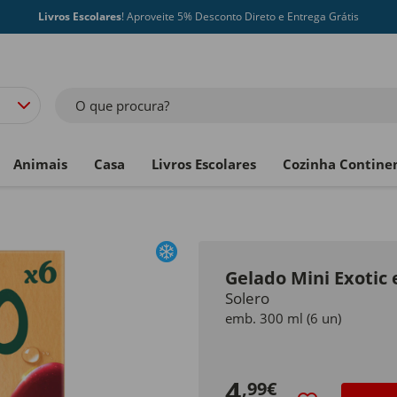
Livros Escolares
! Aproveite 5% Desconto Direto e Entrega Grátis
O que procura?
Animais
Casa
Livros Escolares
Cozinha Contine
Gelado Mini Exotic e
Solero
emb. 300 ml (6 un)
4
,99€