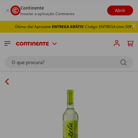
Continente
Abrir
Instalar a aplicação Continente
Último dia! Aproveite
ENTREGA GRÁTIS
! Código: ENTREGA (min 50€)
O que procura?