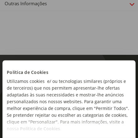
Outras Informações
Alergénios:
Contém sulfitos e dióxido de enxofre. Contém caseína.
Origem:
Portugal
Política de Cookies
Região:
Vinhos Verdes
Utilizamos cookies e/ ou tecnologias similares (próprios e
de terceiros) que nos permitem apresentar-lhe ofertas
Teor alcoólico:
adaptadas às suas necessidades e mostrar-lhe anúncios
9%
personalizados nos nossos websites. Para garantir uma
As novidades mais frescas no
melhor experiência de compra, clique em "Permitir Todos".
seu e-mail!
Tipo de produto:
Se pretender rejeitar ou escolher as categorias de cookies,
Vinho Branco
clique em "Personalizar". Para mais informações, visite a
Subscreva e descubra campanhas exclusivas,
nossa
Política de Cookies
.
ofertas e novidades para si.