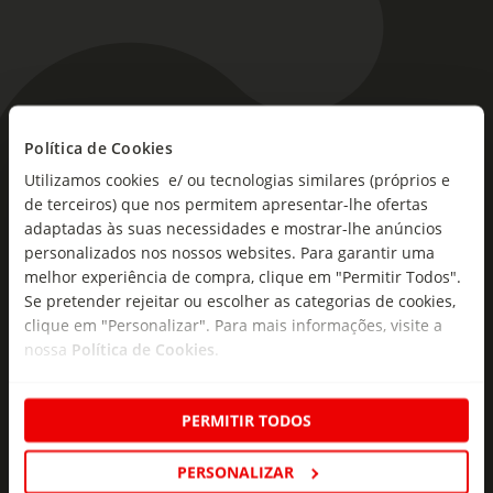
As novidades mais frescas no
Política de Cookies
seu e-mail!
Utilizamos cookies e/ ou tecnologias similares (próprios e
de terceiros) que nos permitem apresentar-lhe ofertas
Subscreva e descubra campanhas exclusivas,
adaptadas às suas necessidades e mostrar-lhe anúncios
ofertas e novidades para si.
personalizados nos nossos websites. Para garantir uma
melhor experiência de compra, clique em "Permitir Todos".
Insira o seu e-
Se pretender rejeitar ou escolher as categorias de cookies,
Subscrever
mail
clique em "Personalizar". Para mais informações, visite a
nossa
Política de Cookies
.
PERMITIR TODOS
PERSONALIZAR
Fale Connosco