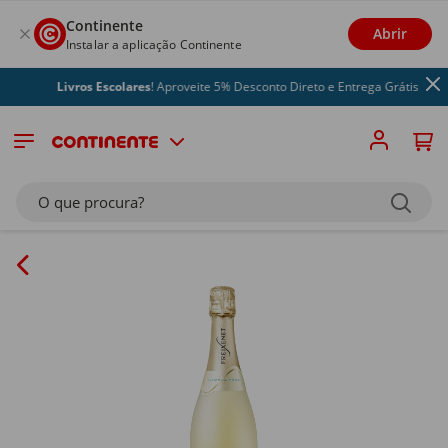
Continente
Abrir
Instalar a aplicação Continente
Livros Escolares
! Aproveite 5% Desconto Direto e Entrega Grátis
O que procura?