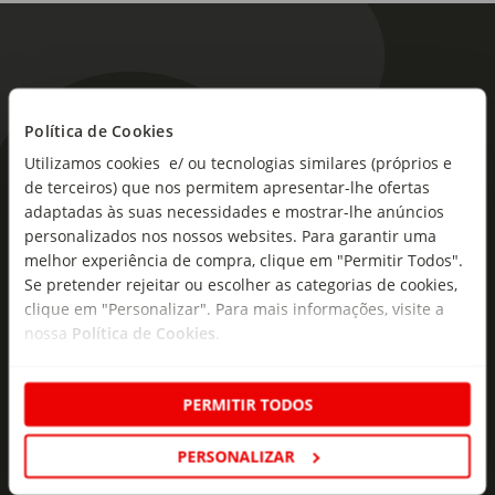
Política de Cookies
Utilizamos cookies e/ ou tecnologias similares (próprios e
As novidades mais frescas no
de terceiros) que nos permitem apresentar-lhe ofertas
seu e-mail!
adaptadas às suas necessidades e mostrar-lhe anúncios
personalizados nos nossos websites. Para garantir uma
Subscreva e descubra campanhas exclusivas,
melhor experiência de compra, clique em "Permitir Todos".
ofertas e novidades para si.
Se pretender rejeitar ou escolher as categorias de cookies,
clique em "Personalizar". Para mais informações, visite a
Insira o seu e-
nossa
Política de Cookies
.
Subscrever
mail
PERMITIR TODOS
PERSONALIZAR