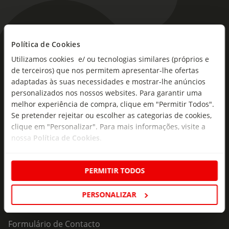
Política de Cookies
As novidades mais frescas no
Utilizamos cookies e/ ou tecnologias similares (próprios e
seu e-mail!
de terceiros) que nos permitem apresentar-lhe ofertas
adaptadas às suas necessidades e mostrar-lhe anúncios
Subscreva e descubra campanhas exclusivas,
personalizados nos nossos websites. Para garantir uma
ofertas e novidades para si.
melhor experiência de compra, clique em "Permitir Todos".
Se pretender rejeitar ou escolher as categorias de cookies,
Insira o seu e-
Subscrever
mail
clique em "Personalizar". Para mais informações, visite a
nossa
Política de Cookies
.
PERMITIR TODOS
PERSONALIZAR
Fale Connosco
Formulário de Contacto