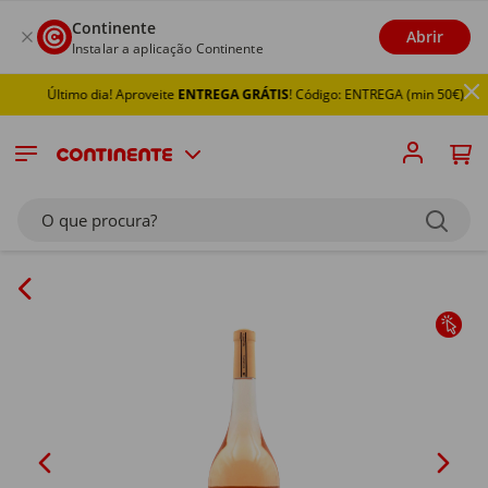
Continente
Abrir
Instalar a aplicação Continente
Último dia! Aproveite
ENTREGA GRÁTIS
! Código: ENTREGA (min 50€)
O que procura?