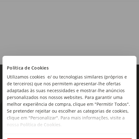
Origem:
Portugal
Região:
Alentejo
Tipo de produto:
Política de Cookies
Vinho Rosé
Utilizamos cookies e/ ou tecnologias similares (próprios e
de terceiros) que nos permitem apresentar-lhe ofertas
Notas de Prova:
adaptadas às suas necessidades e mostrar-lhe anúncios
Cor rosada pálida, aroma floral e notas de frutos vermelhos
personalizados nos nossos websites. Para garantir uma
do bosque. Boa textura e frescura persistente no final da
melhor experiência de compra, clique em "Permitir Todos".
prova.
Se pretender rejeitar ou escolher as categorias de cookies,
As novidades mais frescas no
clique em "Personalizar". Para mais informações, visite a
seu e-mail!
nossa
Política de Cookies
.
Subscreva e descubra campanhas exclusivas,