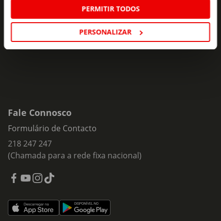
ofertas e novidades para si.
PERMITIR TODOS
Insira o seu e-
PERSONALIZAR
Subscrever
mail
Fale Connosco
Formulário de Contacto
218 247 247
(Chamada para a rede fixa nacional)