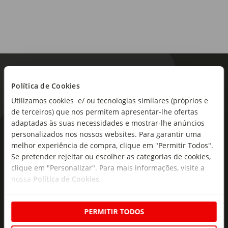
Política de Cookies
Utilizamos cookies e/ ou tecnologias similares (próprios e
de terceiros) que nos permitem apresentar-lhe ofertas
adaptadas às suas necessidades e mostrar-lhe anúncios
As novidades mais frescas no
personalizados nos nossos websites. Para garantir uma
melhor experiência de compra, clique em "Permitir Todos".
seu e-mail!
Se pretender rejeitar ou escolher as categorias de cookies,
clique em "Personalizar". Para mais informações, visite a
Subscreva e descubra campanhas exclusivas,
nossa
Política de Cookies
.
ofertas e novidades para si.
Insira o seu e-
Subscrever
mail
PERMITIR TODOS