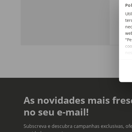
Ida
Pol
+3 
Uti
ter
Dim
nec
Diâ
web
"Pe
coo
no
As novidades mais fres
no seu e-mail!
Subscreva e descubra campanhas exclusivas, ofe