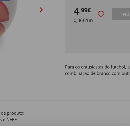
4
,99€
IND
0,36€/un
Para os entusiastas do futebol, 
combinação de branco com outras
 de produto:
s e NERF