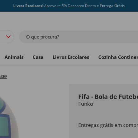
Livros Escolares
! Aproveite 5% Desconto Direto e Entrega Grátis
O que procura?
Animais
Casa
Livros Escolares
Cozinha Contine
 NERF
Fifa - Bola de Futeb
Funko
Entregas grátis em compr