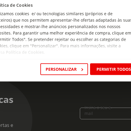
de Recomendada:
ítica de Cookies
Anos
lizamos cookies e/ ou tecnologias similares (próprios e de
ceiros) que nos permitem apresentar-lhe ofertas adaptadas às sua
ensões:
essidades e mostrar-lhe anúncios personalizados nos nossos
metro: 22cm
sites. Para garantir uma melhor experiência de compra, clique e
rmitir Todos". Se pretender rejeitar ou escolher as categorias de
kies, clique em "Personalizar". Para mais informações, visite a
ssa
Política de Cookies
.
PERSONALIZAR
PERMITIR TODO
cas
Insira o seu e-
mail
rtas e