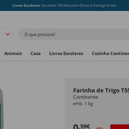
Livros Escolares
! Aproveite 5% Desconto Direto e Entrega Grátis
O que procura?
Animais
Casa
Livros Escolares
Cozinha Contine
Farinha de Trigo T
Continente
emb. 1 kg
0
,59€