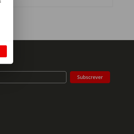
s
m
S
Subscrever