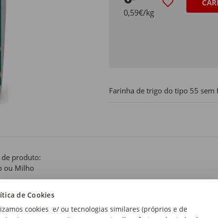
CAR
0,59€/kg
Farinha de trigo do tipo 55 sem 
 de produto:
o ou Milho
mato:
ítica de Cookies
 Fermento
lizamos cookies e/ ou tecnologias similares (próprios e de