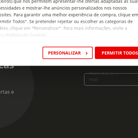
ceiros) que nos permitem apresentar-lhe ofertas adaptadas às sua
essidades e mostrar-lhe anúncios personalizados nos nossos
sites. Para garantir uma melhor experiência de compra, clique e
rmitir Todos". Se pretender rejeitar ou escolher as categorias de
kies, clique em "Personalizar". Para mais informações, visite a
ssa
Política de Cookies
.
PERSONALIZAR
PERMITIR TODO
cas
Insira o seu e-
mail
rtas e