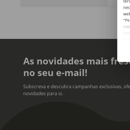
ter
nec
web
"Pe
coo
no
As novidades mais fres
no seu e-mail!
Subscreva e descubra campanhas exclusivas, ofe
novidades para si.