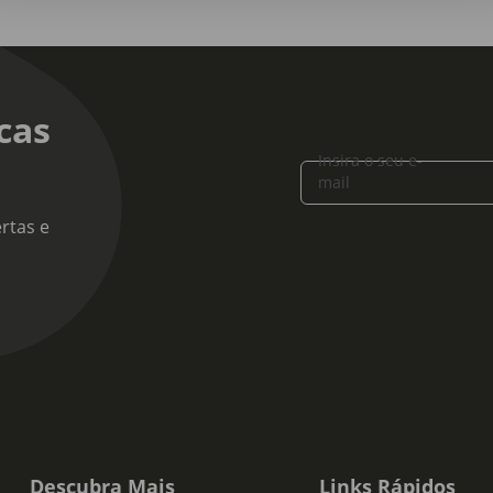
cas
Insira o seu e-
mail
rtas e
Descubra Mais
Links Rápidos