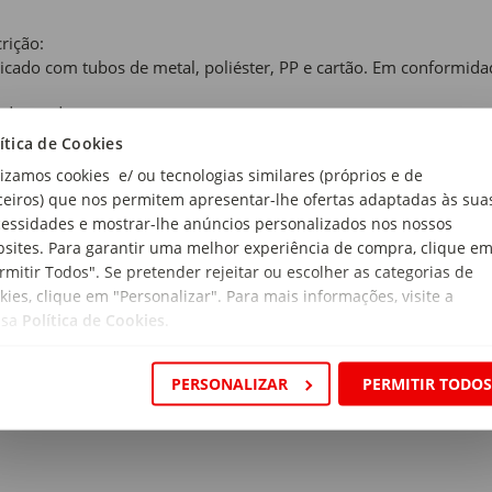
rição:
icado com tubos de metal, poliéster, PP e cartão. Em conformi
 de produto:
ntes
ítica de Cookies
lizamos cookies e/ ou tecnologias similares (próprios e de
ceiros) que nos permitem apresentar-lhe ofertas adaptadas às sua
essidades e mostrar-lhe anúncios personalizados nos nossos
sites. Para garantir uma melhor experiência de compra, clique e
de Recomendada:
rmitir Todos". Se pretender rejeitar ou escolher as categorias de
 Meses
kies, clique em "Personalizar". Para mais informações, visite a
ssa
Política de Cookies
.
ensões:
 30 x 60cm
PERSONALIZAR
PERMITIR TODO