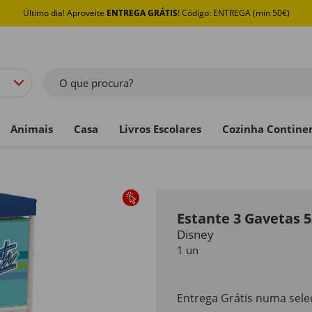
Último dia! Aproveite
ENTREGA GRÁTIS
! Código: ENTREGA (min 50€)
O que procura?
Animais
Casa
Livros Escolares
Cozinha Contine
Estante 3 Gavetas 
Disney
1 un
Entrega Grátis numa seleç