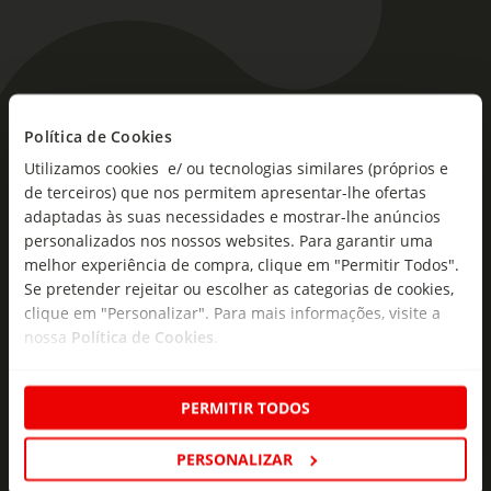
As novidades mais frescas no
Política de Cookies
seu e-mail!
Utilizamos cookies e/ ou tecnologias similares (próprios e
de terceiros) que nos permitem apresentar-lhe ofertas
Subscreva e descubra campanhas exclusivas,
adaptadas às suas necessidades e mostrar-lhe anúncios
ofertas e novidades para si.
personalizados nos nossos websites. Para garantir uma
melhor experiência de compra, clique em "Permitir Todos".
Insira o seu e-
Se pretender rejeitar ou escolher as categorias de cookies,
Subscrever
mail
clique em "Personalizar". Para mais informações, visite a
nossa
Política de Cookies
.
PERMITIR TODOS
PERSONALIZAR
Fale Connosco