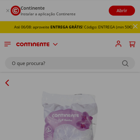
Continente
Abrir
Instalar a aplicação Continente
Até 06/08: aproveite
ENTREGA GRÁTIS
! Código: ENTREGA (min 50€)
O que procura?