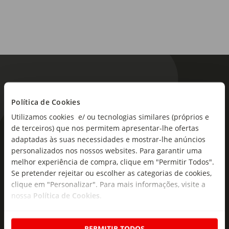
Política de Cookies
Utilizamos cookies e/ ou tecnologias similares (próprios e
de terceiros) que nos permitem apresentar-lhe ofertas
As novidades mais frescas no
adaptadas às suas necessidades e mostrar-lhe anúncios
seu e-mail!
personalizados nos nossos websites. Para garantir uma
melhor experiência de compra, clique em "Permitir Todos".
Subscreva e descubra campanhas exclusivas,
Se pretender rejeitar ou escolher as categorias de cookies,
ofertas e novidades para si.
clique em "Personalizar". Para mais informações, visite a
nossa
Política de Cookies
.
Insira o seu e-
Subscrever
mail
PERMITIR TODOS