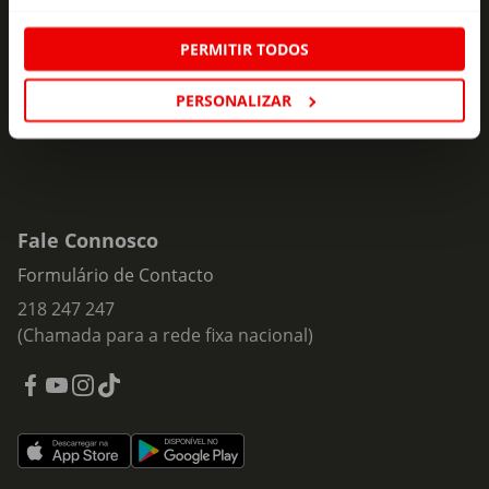
ofertas e novidades para si.
Insira o seu e-
PERMITIR TODOS
Subscrever
mail
PERSONALIZAR
Fale Connosco
Formulário de Contacto
218 247 247
(Chamada para a rede fixa nacional)