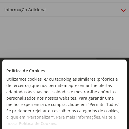
Material:
Poliuretano
Informação Adicional
Dimensões:
Altura x Largura x Profundidade: 10 x 10 x 5,7cm
Política de Cookies
Utilizamos cookies e/ ou tecnologias similares (próprios e
de terceiros) que nos permitem apresentar-lhe ofertas
adaptadas às suas necessidades e mostrar-lhe anúncios
personalizados nos nossos websites. Para garantir uma
As novidades mais frescas no
melhor experiência de compra, clique em "Permitir Todos".
seu e-mail!
Se pretender rejeitar ou escolher as categorias de cookies,
clique em "Personalizar". Para mais informações, visite a
Subscreva e descubra campanhas exclusivas,
nossa
Política de Cookies
.