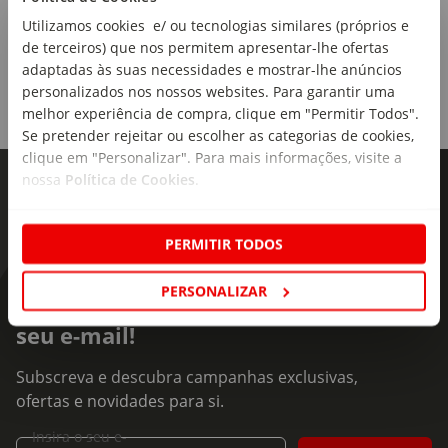
Utilizamos cookies e/ ou tecnologias similares (próprios e
de terceiros) que nos permitem apresentar-lhe ofertas
adaptadas às suas necessidades e mostrar-lhe anúncios
personalizados nos nossos websites. Para garantir uma
melhor experiência de compra, clique em "Permitir Todos".
Se pretender rejeitar ou escolher as categorias de cookies,
clique em "Personalizar". Para mais informações, visite a
nossa
Política de Cookies
.
PERMITIR TODOS
PERSONALIZAR
As novidades mais frescas no
seu e-mail!
Subscreva e descubra campanhas exclusivas,
ofertas e novidades para si.
Insira o seu e-