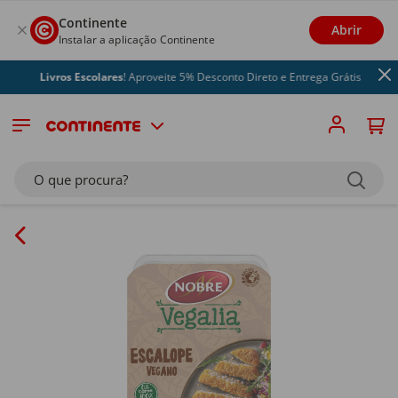
Continente
Abrir
Instalar a aplicação Continente
Livros Escolares
! Aproveite 5% Desconto Direto e Entrega Grátis
O que procura?