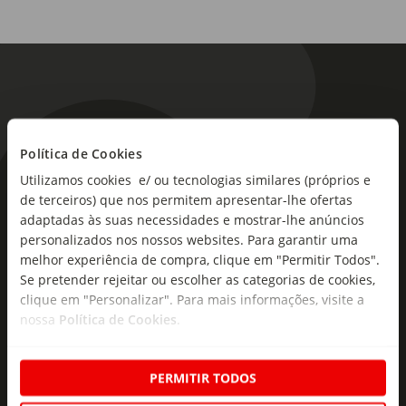
Política de Cookies
Utilizamos cookies e/ ou tecnologias similares (próprios e
As novidades mais frescas no
de terceiros) que nos permitem apresentar-lhe ofertas
seu e-mail!
adaptadas às suas necessidades e mostrar-lhe anúncios
personalizados nos nossos websites. Para garantir uma
Subscreva e descubra campanhas exclusivas,
melhor experiência de compra, clique em "Permitir Todos".
ofertas e novidades para si.
Se pretender rejeitar ou escolher as categorias de cookies,
clique em "Personalizar". Para mais informações, visite a
Insira o seu e-
nossa
Política de Cookies
.
Subscrever
mail
PERMITIR TODOS