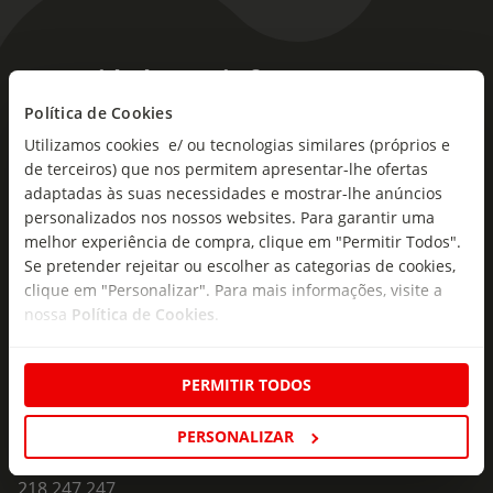
As novidades mais frescas no
seu e-mail!
Política de Cookies
Utilizamos cookies e/ ou tecnologias similares (próprios e
Subscreva e descubra campanhas exclusivas,
de terceiros) que nos permitem apresentar-lhe ofertas
ofertas e novidades para si.
adaptadas às suas necessidades e mostrar-lhe anúncios
personalizados nos nossos websites. Para garantir uma
Insira o seu e-
melhor experiência de compra, clique em "Permitir Todos".
Subscrever
mail
Se pretender rejeitar ou escolher as categorias de cookies,
clique em "Personalizar". Para mais informações, visite a
nossa
Política de Cookies
.
PERMITIR TODOS
Fale Connosco
PERSONALIZAR
Formulário de Contacto
218 247 247