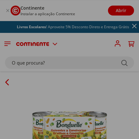
Continente
Abrir
Instalar a aplicação Continente
Livros Escolares
! Aproveite 5% Desconto Direto e Entrega Grátis
O que procura?