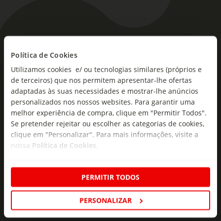
As novidades mais frescas no
Política de Cookies
seu e-mail!
Utilizamos cookies e/ ou tecnologias similares (próprios e
Subscreva e descubra campanhas exclusivas,
de terceiros) que nos permitem apresentar-lhe ofertas
ofertas e novidades para si.
adaptadas às suas necessidades e mostrar-lhe anúncios
personalizados nos nossos websites. Para garantir uma
Insira o seu e-
melhor experiência de compra, clique em "Permitir Todos".
Subscrever
mail
Se pretender rejeitar ou escolher as categorias de cookies,
clique em "Personalizar". Para mais informações, visite a
nossa
Política de Cookies
.
PERMITIR TODOS
Fale Connosco
PERSONALIZAR
Formulário de Contacto