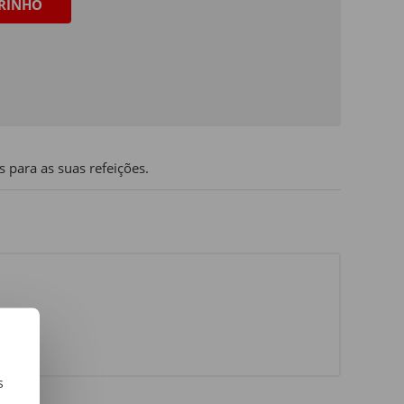
RINHO
is para as suas refeições.
s