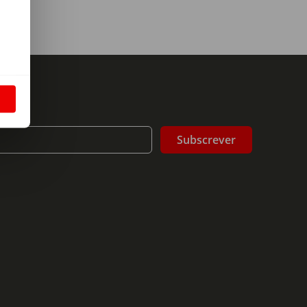
m
S
Subscrever