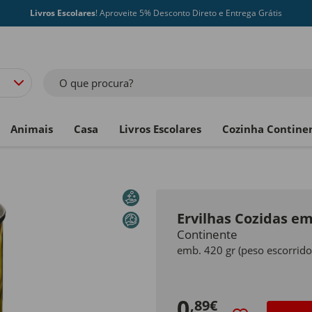
Livros Escolares
! Aproveite 5% Desconto Direto e Entrega Grátis
O que procura?
Animais
Casa
Livros Escolares
Cozinha Contine
Ervilhas Cozidas e
Continente
emb. 420 gr (peso escorrido
0
,89€