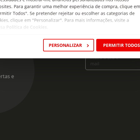
sites. Para garantir uma melhor experiência de compra, clique e
rmitir Todos". Se pretender rejeitar ou escolher as categorias de
kies, clique em "Personalizar". Para mais informações, visite a
ssa
Política de Cookies
.
cas
PERSONALIZAR
PERMITIR TODO
Insira o seu e-
mail
rtas e