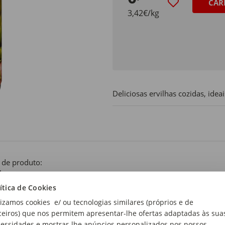
CAR
3,42€/kg
Deliciosas ervilhas cozidas, idea
 de produto:
lhas
ítica de Cookies
lizamos cookies e/ ou tecnologias similares (próprios e de
ceiros) que nos permitem apresentar-lhe ofertas adaptadas às sua
essidades e mostrar-lhe anúncios personalizados nos nossos