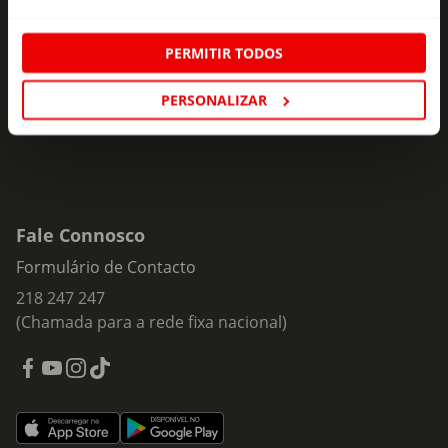
ofertas e novidades para si.
PERMITIR TODOS
Insira o seu e-
Subscrever
mail
PERSONALIZAR
Fale Connosco
Formulário de Contacto
218 247 247
(Chamada para a rede fixa nacional)