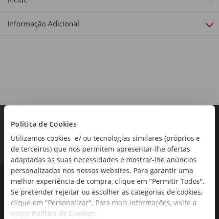
20 peças
Informação Adicional
Peças:
10
Idade Recomendada:
+2 Anos
Material:
Cartão
Política de Cookies
Dimensões:
12 x 18 cm
Utilizamos cookies e/ ou tecnologias similares (próprios e
de terceiros) que nos permitem apresentar-lhe ofertas
adaptadas às suas necessidades e mostrar-lhe anúncios
personalizados nos nossos websites. Para garantir uma
As novidades mais frescas no
melhor experiência de compra, clique em "Permitir Todos".
Se pretender rejeitar ou escolher as categorias de cookies,
seu e-mail!
clique em "Personalizar". Para mais informações, visite a
nossa
Política de Cookies
.
Subscreva e descubra campanhas exclusivas,