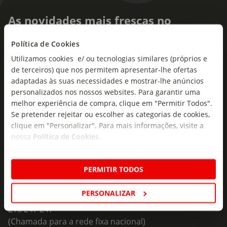
As novidades mais frescas no
seu e-mail!
Política de Cookies
Subscreva e descubra campanhas exclusivas,
Utilizamos cookies e/ ou tecnologias similares (próprios e
ofertas e novidades para si.
de terceiros) que nos permitem apresentar-lhe ofertas
adaptadas às suas necessidades e mostrar-lhe anúncios
Insira o seu e-
personalizados nos nossos websites. Para garantir uma
Subscrever
mail
melhor experiência de compra, clique em "Permitir Todos".
Se pretender rejeitar ou escolher as categorias de cookies,
clique em "Personalizar". Para mais informações, visite a
nossa
Política de Cookies
.
PERMITIR TODOS
Fale Connosco
PERSONALIZAR
Formulário de Contacto
218 247 247
(Chamada para a rede fixa nacional)