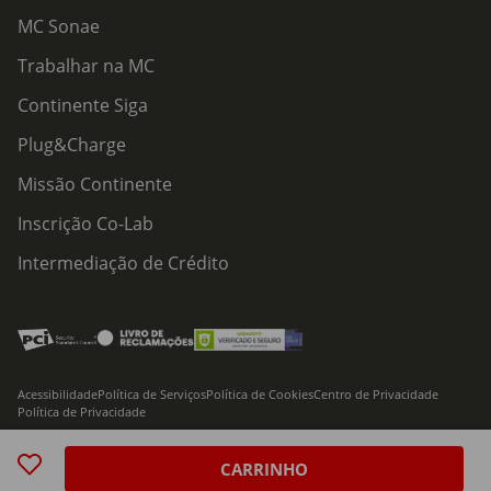
MC Sonae
Trabalhar na MC
Continente Siga
Plug&Charge
Missão Continente
Inscrição Co-Lab
Intermediação de Crédito
Acessibilidade
Política de Serviços
Política de Cookies
Centro de Privacidade
Política de Privacidade
© 2026 Modelo Continente Hipermercados, S.A. Todos os direitos reservados
CARRINHO