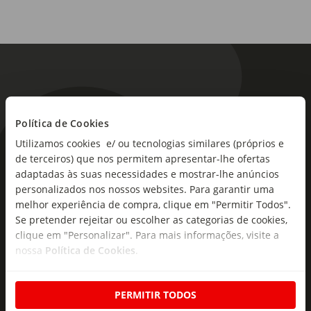
Política de Cookies
Utilizamos cookies e/ ou tecnologias similares (próprios e
As novidades mais frescas no
de terceiros) que nos permitem apresentar-lhe ofertas
seu e-mail!
adaptadas às suas necessidades e mostrar-lhe anúncios
personalizados nos nossos websites. Para garantir uma
Subscreva e descubra campanhas exclusivas,
melhor experiência de compra, clique em "Permitir Todos".
ofertas e novidades para si.
Se pretender rejeitar ou escolher as categorias de cookies,
clique em "Personalizar". Para mais informações, visite a
Insira o seu e-
nossa
Política de Cookies
.
Subscrever
mail
PERMITIR TODOS