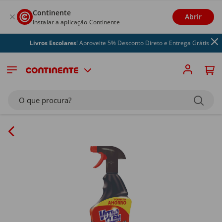
Continente
Abrir
Instalar a aplicação Continente
Livros Escolares
! Aproveite 5% Desconto Direto e Entrega Grátis
O que procura?