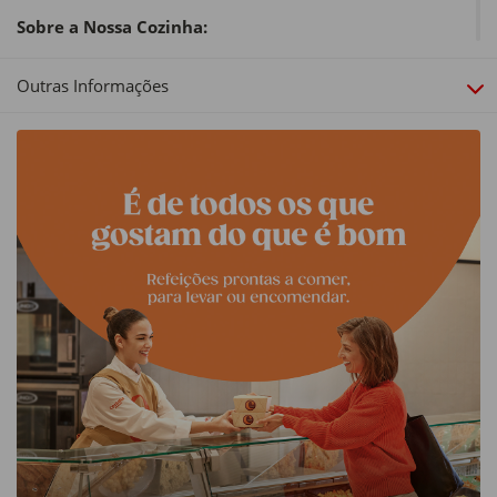
Sobre a Nossa Cozinha:
Se quer comer rápido e bem, experimente as nossas
refeições prontas a levar da Cozinha Continente. São
Outras Informações
confecionadas com os melhores ingredientes, sem corantes
ou conservantes adicionados - como se fossem feitas em
sua casa -, e embaladas através de técnicas de conservação
que permitem preservar a qualidade nutricional dos
ingredientes. A peso, em dose individual ou formato
familiar, está tudo na Cozinha Continente.
Tipo de produto:
Salgados