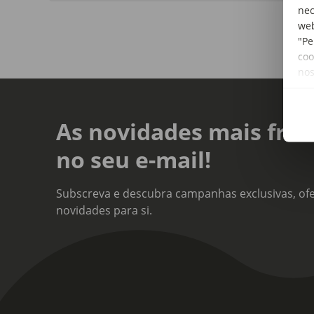
nec
web
"Pe
coo
no
As novidades mais fres
no seu e-mail!
Subscreva e descubra campanhas exclusivas, ofe
novidades para si.