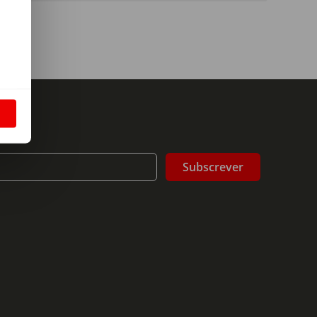
m
S
Subscrever