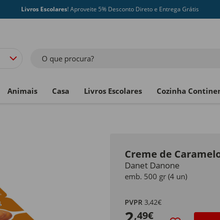
Livros Escolares
! Aproveite 5% Desconto Direto e Entrega Grátis
O que procura?
Animais
Casa
Livros Escolares
Cozinha Contine
Creme de Caramel
Danet Danone
emb. 500 gr (4 un)
PVPR
3,42€
2
,49€