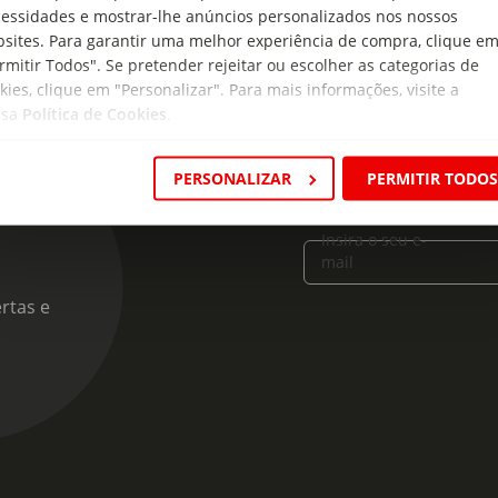
essidades e mostrar-lhe anúncios personalizados nos nossos
sites. Para garantir uma melhor experiência de compra, clique e
rmitir Todos". Se pretender rejeitar ou escolher as categorias de
kies, clique em "Personalizar". Para mais informações, visite a
ssa
Política de Cookies
.
PERSONALIZAR
PERMITIR TODO
cas
Insira o seu e-
mail
rtas e