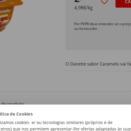
CA
4,98€/kg
Por PVPR deve entender-se o preç
ou fornecedor.
O Danette sabor Caramelo vai faz
 de produto:
amelo
ítica de Cookies
lizamos cookies e/ ou tecnologias similares (próprios e de
ceiros) que nos permitem apresentar-lhe ofertas adaptadas às sua