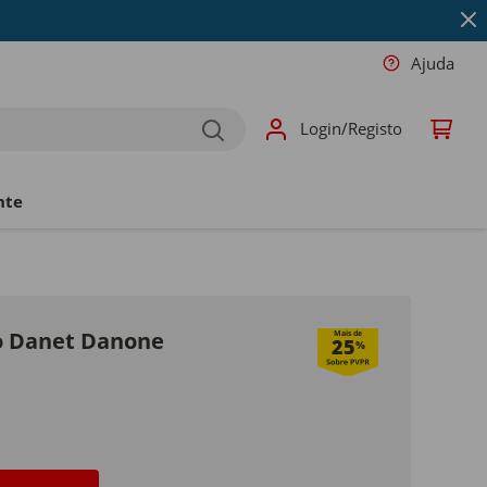
Ajuda
Login/Registo
nte
o Danet Danone
Mais de
25
%