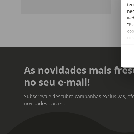
ter
nec
web
"Pe
coo
no
As novidades mais fres
no seu e-mail!
Subscreva e descubra campanhas exclusivas, ofe
novidades para si.