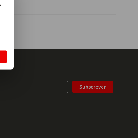
s
m
S
Subscrever