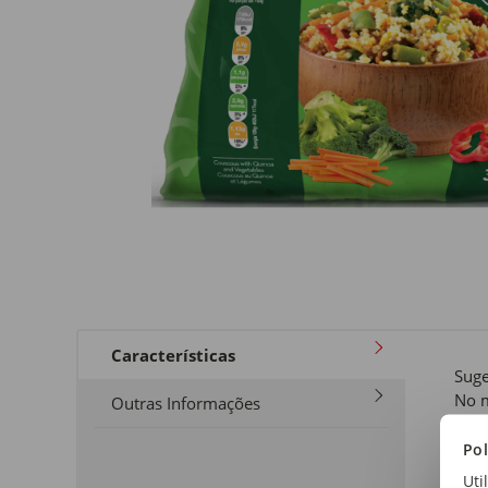
Características
Sug
No m
Outras Informações
colh
Na f
Pol
prod
Uti