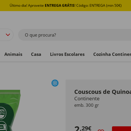
Último dia! Aproveite
ENTREGA GRÁTIS
! Código: ENTREGA (min 50€)
O que procura?
Animais
Casa
Livros Escolares
Cozinha Contine
Couscous de Quinoa
Continente
emb. 300 gr
2
,29€