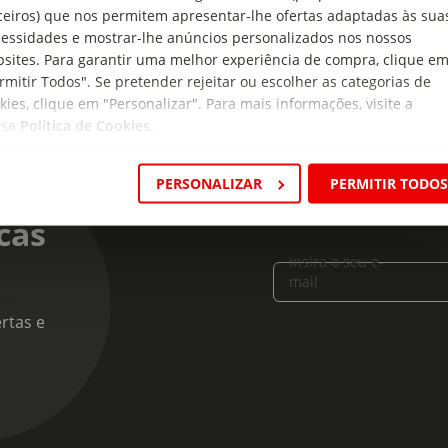
ceiros) que nos permitem apresentar-lhe ofertas adaptadas às sua
essidades e mostrar-lhe anúncios personalizados nos nossos
sites. Para garantir uma melhor experiência de compra, clique e
rmitir Todos". Se pretender rejeitar ou escolher as categorias de
kies, clique em "Personalizar". Para mais informações, visite a
ssa
Política de Cookies
.
PERSONALIZAR
PERMITIR TODO
cas
Insira o seu e-
mail
rtas e