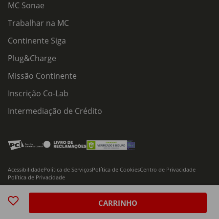
MC Sonae
Trabalhar na MC
Continente Siga
Plug&Charge
Missão Continente
Inscrição Co-Lab
Intermediação de Crédito
Acessibilidade
Política de Serviços
Política de Cookies
Centro de Privacidade
Política de Privacidade
© 2026 Modelo Continente Hipermercados, S.A. Todos os direitos reservados
CARRINHO