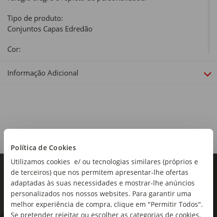
Tipo de produto:
Conjuntos Capas Edredão
Cor:
Cinza e Branco
Informação Adicional
Inclui:
Inclui capa de edredão e fronha.
Material:
100% Poliéster
Gramagem:
Política de Cookies
72 g/m2
Utilizamos cookies e/ ou tecnologias similares (próprios e
de terceiros) que nos permitem apresentar-lhe ofertas
Dimensões:
adaptadas às suas necessidades e mostrar-lhe anúncios
Comprimento x Largura: 220 x 160 cm (Capa Edredão) e 70
personalizados nos nossos websites. Para garantir uma
x 50 cm (Fronha)
melhor experiência de compra, clique em "Permitir Todos".
Linha:
Se pretender rejeitar ou escolher as categorias de cookies,