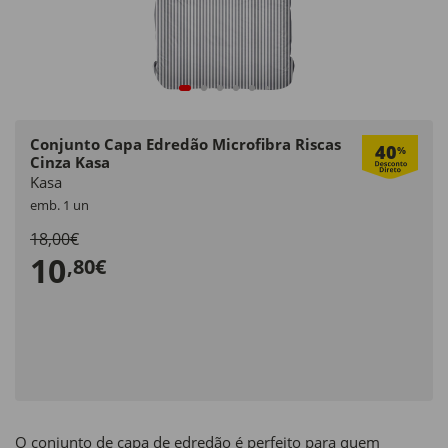
Conjunto Capa Edredão Microfibra Riscas
40
%
Cinza Kasa
Kasa
emb. 1 un
18,00€
10
,80€
O conjunto de capa de edredão é perfeito para quem