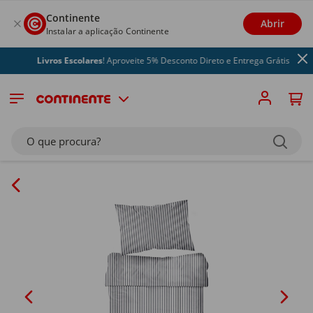
Continente
Abrir
Instalar a aplicação Continente
Livros Escolares
! Aproveite 5% Desconto Direto e Entrega Grátis
O que procura?