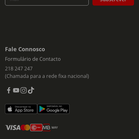
Anti-Ácaros:
Sim
Firmeza:
Firme
Fale Connosco
Formulário de Contacto
218 247 247
(Chamada para a rede fixa nacional)