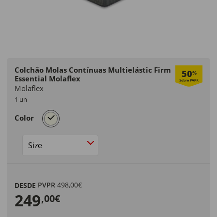
Colchão Molas Contínuas Multielástic Firm
50
%
Essential Molaflex
Molaflex
1 un
selected
Color
Size
PVPR
498,00€
DESDE
249
,00€