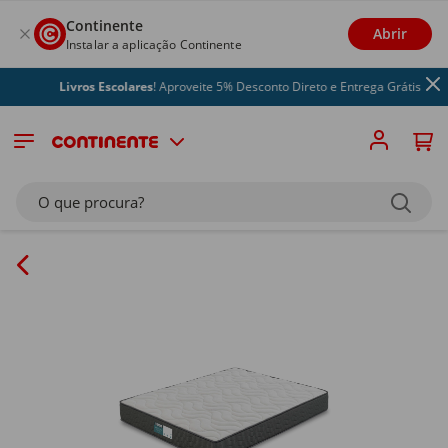
Continente
Abrir
Instalar a aplicação Continente
Livros Escolares
! Aproveite 5% Desconto Direto e Entrega Grátis
O que procura?