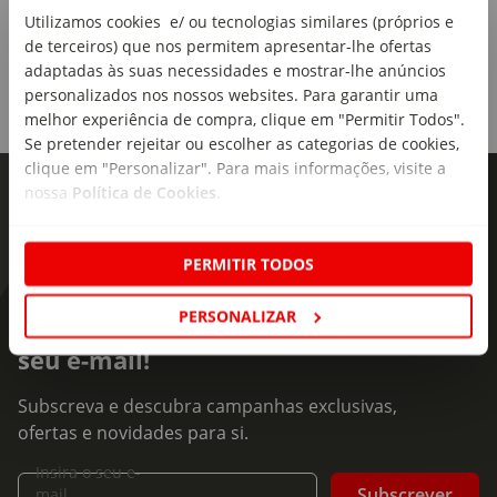
Utilizamos cookies e/ ou tecnologias similares (próprios e
Cor:
de terceiros) que nos permitem apresentar-lhe ofertas
Branco
adaptadas às suas necessidades e mostrar-lhe anúncios
personalizados nos nossos websites. Para garantir uma
Material:
melhor experiência de compra, clique em "Permitir Todos".
Mola contínua multielástic, feltro, têxtil NT, fibras
Se pretender rejeitar ou escolher as categorias de cookies,
hipoalergénicas, poliéster reciclado, tecido stretch com
clique em "Personalizar". Para mais informações, visite a
comportamento optigrade.
nossa
Política de Cookies
.
Linha:
Firm Essential
PERMITIR TODOS
Tecnologia:
Colchão Molas
PERSONALIZAR
As novidades mais frescas no
seu e-mail!
Capacidade Térmica:
Fresco
Subscreva e descubra campanhas exclusivas,
Hipoalergénico:
ofertas e novidades para si.
Sim
Insira o seu e-
Subscrever
mail