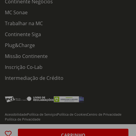
Continente Negócios
MC Sonae
Trabalhar na MC
Continente Siga
Plug&Charge
Missão Continente
Inscrição Co-Lab
Intermediação de Crédito
Acessibilidade
Política de Serviços
Política de Cookies
Centro de Privacidade
Política de Privacidade
© 2026 Modelo Continente Hipermercados, S.A. Todos os direitos reservados
CARRINHO