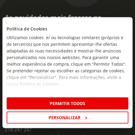
As novidades mais frescas no
seu e-mail!
Política de Cookies
Utilizamos cookies e/ ou tecnologias similares (próprios e
Subscreva e descubra campanhas exclusivas,
de terceiros) que nos permitem apresentar-lhe ofertas
ofertas e novidades para si.
adaptadas às suas necessidades e mostrar-lhe anúncios
Insira o seu e-
personalizados nos nossos websites. Para garantir uma
Subscrever
mail
melhor experiência de compra, clique em "Permitir Todos".
Se pretender rejeitar ou escolher as categorias de cookies,
clique em "Personalizar". Para mais informações, visite a
nossa
Política de Cookies
.
PERMITIR TODOS
Fale Connosco
PERSONALIZAR
Formulário de Contacto
218 247 247