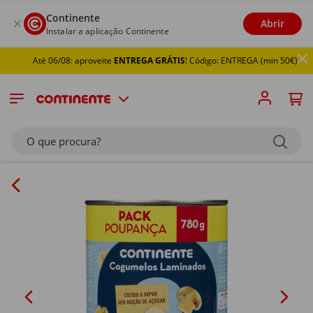
Continente
Abrir
Instalar a aplicação Continente
Até 06/08: aproveite
ENTREGA GRÁTIS
! Código: ENTREGA (min 50€)
O que procura?