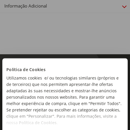
Informação Adicional
Política de Cookies
Utilizamos cookies e/ ou tecnologias similares (próprios e
de terceiros) que nos permitem apresentar-lhe ofertas
adaptadas às suas necessidades e mostrar-lhe anúncios
personalizados nos nossos websites. Para garantir uma
As novidades mais frescas no
melhor experiência de compra, clique em "Permitir Todos".
seu e-mail!
Se pretender rejeitar ou escolher as categorias de cookies,
clique em "Personalizar". Para mais informações, visite a
Subscreva e descubra campanhas exclusivas,
nossa
Política de Cookies
.
ofertas e novidades para si.