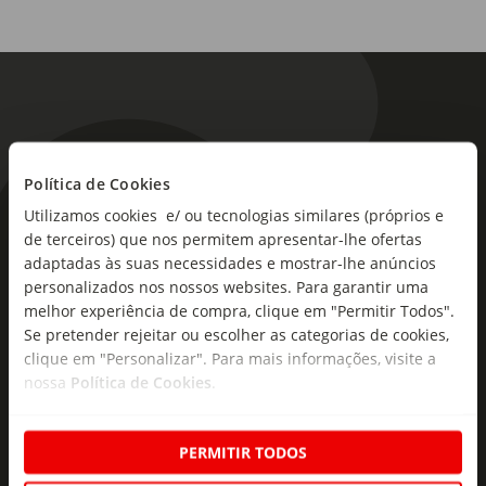
Política de Cookies
Utilizamos cookies e/ ou tecnologias similares (próprios e
As novidades mais frescas no
de terceiros) que nos permitem apresentar-lhe ofertas
seu e-mail!
adaptadas às suas necessidades e mostrar-lhe anúncios
personalizados nos nossos websites. Para garantir uma
Subscreva e descubra campanhas exclusivas,
melhor experiência de compra, clique em "Permitir Todos".
ofertas e novidades para si.
Se pretender rejeitar ou escolher as categorias de cookies,
clique em "Personalizar". Para mais informações, visite a
Insira o seu e-
nossa
Política de Cookies
.
Subscrever
mail
PERMITIR TODOS