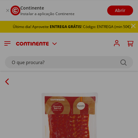
Continente
Abrir
Instalar a aplicação Continente
Último dia! Aproveite
ENTREGA GRÁTIS
! Código: ENTREGA (min 50€)
O que procura?