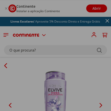
Continente
Abrir
Instalar a aplicação Continente
Livros Escolares
! Aproveite 5% Desconto Direto e Entrega Grátis
O que procura?