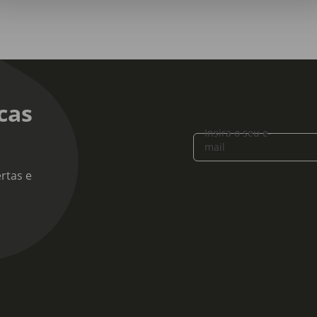
egada de culpa infundada. E como ninguém lhe disse, decidiu que se
 que ainda vão ser. Partindo do relato da sua própria experiênci
issionais de saúde como a enfermeira Carmen Ferreira, Clementin
es Brain, e a fisioterapeuta Mariana Rosa, especializada em saúd
enças e dá ferramentas para que as mulheres possam tomar as ré
o.
cas
Insira o seu e-
mail
rtas e