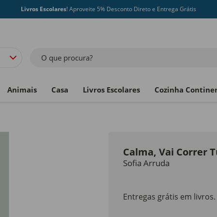
Livros Escolares
! Aproveite 5% Desconto Direto e Entrega Grátis
O que procura?
Animais
Casa
Livros Escolares
Cozinha Contine
Calma, Vai Correr 
Sofia Arruda
Entregas grátis em livros.