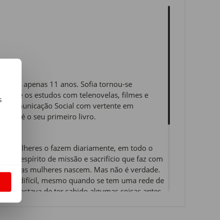
riz com apenas 11 anos. Sofia tornou-se
sempre os estudos com telenovelas, filmes e
s
o de Comunicação Social com vertente em
 Bem" é o seu primeiro livro.
m
s de mulheres o fazem diariamente, em todo o
rto espírito de missão e sacrifício que faz com
al todas as mulheres nascem. Mas não é verdade.
. Muito difícil, mesmo quando se tem uma rede de
S
 mãe, gostava de ter sabido algumas coisas antes
em dito que a amamentação pode ser um processo
 que, quando nasce um bebé, nasce uma mãe