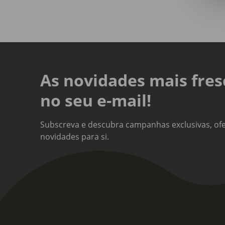
carr
e as
prof
Babi
e cr
part
As novidades mais fres
no seu e-mail!
Subscreva e descubra campanhas exclusivas, ofe
novidades para si.