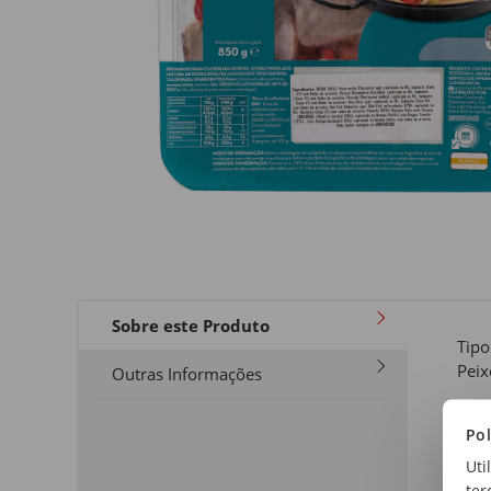
Sobre este Produto
Tipo
Peix
Outras Informações
For
Pol
Cald
Uti
ter