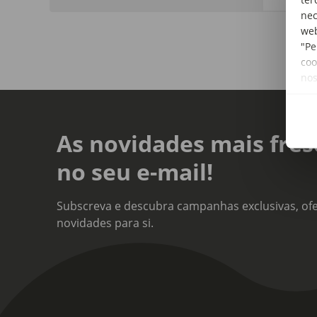
nec
web
"Pe
coo
no
As novidades mais fres
no seu e-mail!
Subscreva e descubra campanhas exclusivas, ofe
novidades para si.