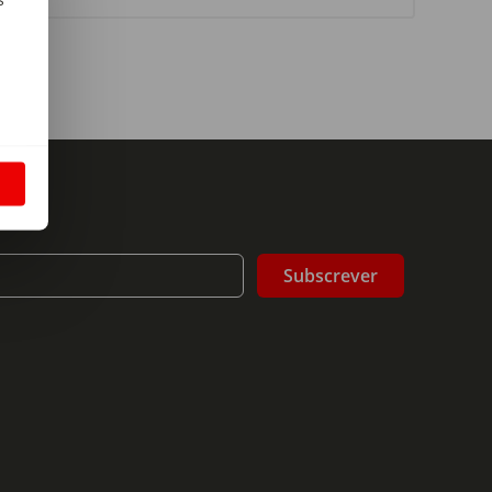
m
S
Subscrever