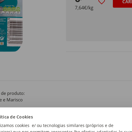
CAR
7,64€/kg
 de produto:
e e Marisco
mato:
ítica de Cookies
eirada
lizamos cookies e/ ou tecnologias similares (próprios e de
ceiros) que nos permitem apresentar-lhe ofertas adaptadas às sua