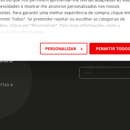
essidades e mostrar-lhe anúncios personalizados nos nossos
sites. Para garantir uma melhor experiência de compra, clique e
rmitir Todos". Se pretender rejeitar ou escolher as categorias de
kies, clique em "Personalizar". Para mais informações, visite a
ssa
Política de Cookies
.
PERSONALIZAR
PERMITIR TODO
cas
Insira o seu e-
mail
rtas e