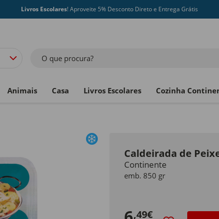
Livros Escolares
! Aproveite 5% Desconto Direto e Entrega Grátis
O que procura?
Animais
Casa
Livros Escolares
Cozinha Contine
Caldeirada de Peix
Continente
emb. 850 gr
6
,49€