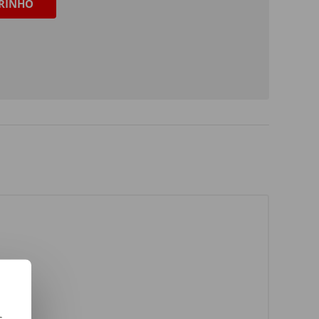
RINHO
s