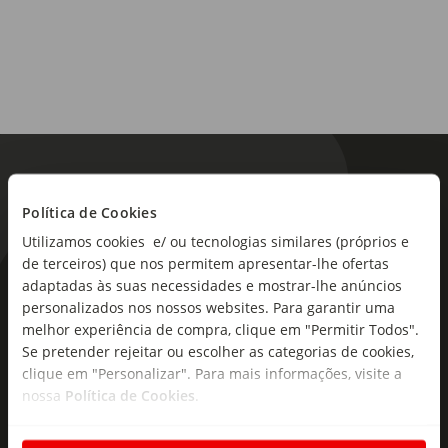
Cor Whiskey dourado Aroma Fresco e picante com mel e
frutos maduros Sabor O sabor regulado por baunilha leite
de chocolate e notas torradas. Fim Final puro e suave com
secagem delicada.
Política de Cookies
Utilizamos cookies e/ ou tecnologias similares (próprios e
de terceiros) que nos permitem apresentar-lhe ofertas
adaptadas às suas necessidades e mostrar-lhe anúncios
As novidades mais frescas no
personalizados nos nossos websites. Para garantir uma
seu e-mail!
melhor experiência de compra, clique em "Permitir Todos".
Se pretender rejeitar ou escolher as categorias de cookies,
Subscreva e descubra campanhas exclusivas,
clique em "Personalizar". Para mais informações, visite a
ofertas e novidades para si.
nossa
Política de Cookies
.
Insira o seu e-
Subscrever
mail