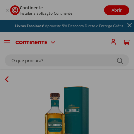
Continente
Abrir
Instalar a aplicação Continente
Livros Escolares
! Aproveite 5% Desconto Direto e Entrega Grátis
O que procura?