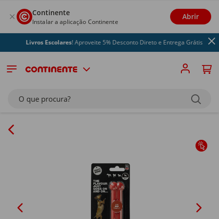
Continente
Abrir
Instalar a aplicação Continente
Livros Escolares
! Aproveite 5% Desconto Direto e Entrega Grátis
O que procura?