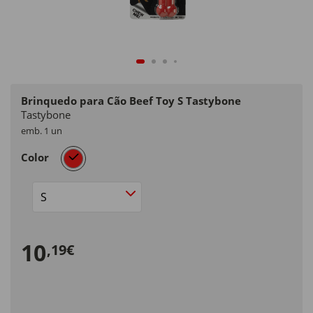
Brinquedo para Cão Beef Toy S Tastybone
Tastybone
emb. 1 un
selected
Color
Size
10
,19€