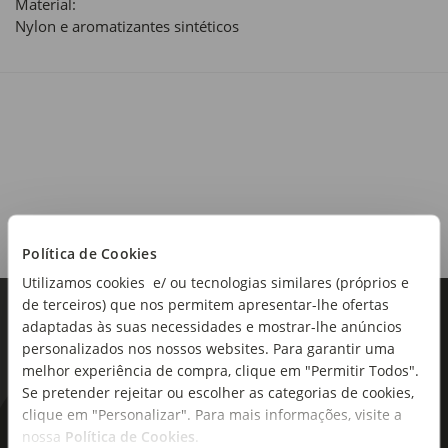
Material:
Nylon e aromatizantes sintéticos
Política de Cookies
Utilizamos cookies e/ ou tecnologias similares (próprios e
de terceiros) que nos permitem apresentar-lhe ofertas
adaptadas às suas necessidades e mostrar-lhe anúncios
personalizados nos nossos websites. Para garantir uma
melhor experiência de compra, clique em "Permitir Todos".
Se pretender rejeitar ou escolher as categorias de cookies,
clique em "Personalizar". Para mais informações, visite a
As novidades mais frescas no
nossa
Política de Cookies
.