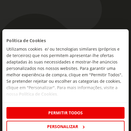
As novidades mais frescas no
Política de Cookies
seu e-mail!
Utilizamos cookies e/ ou tecnologias similares (próprios e
de terceiros) que nos permitem apresentar-lhe ofertas
adaptadas às suas necessidades e mostrar-lhe anúncios
Subscreva e descubra campanhas exclusivas,
personalizados nos nossos websites. Para garantir uma
ofertas e novidades para si.
melhor experiência de compra, clique em "Permitir Todos".
Insira o seu e-
Se pretender rejeitar ou escolher as categorias de cookies,
Subscrever
mail
clique em "Personalizar". Para mais informações, visite a
nossa
Política de Cookies
.
PERMITIR TODOS
PERSONALIZAR