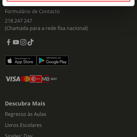
Fale Connosco
Formulário de Contacto
218 247 247
(Chamada para a rede fixa nacional)
Descubra Mais
Regresso às Aulas
Livros Escolares
Singles' Day