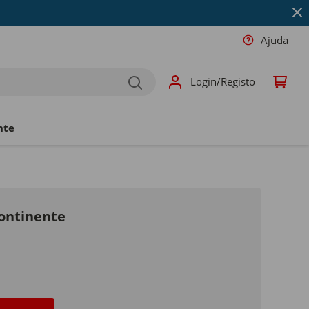
Ajuda
Login/Registo
nte
ontinente