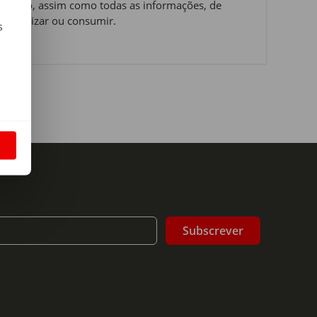
ervação, assim como todas as informações, de
 o utilizar ou consumir.
s
m
S
Subscrever