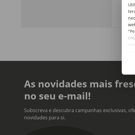
de i
Uti
cará
ter
nec
web
"Pe
coo
no
As novidades mais fres
no seu e-mail!
Subscreva e descubra campanhas exclusivas, ofe
novidades para si.