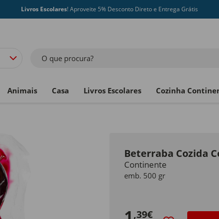
Livros Escolares
! Aproveite 5% Desconto Direto e Entrega Grátis
O que procura?
Animais
Casa
Livros Escolares
Cozinha Contine
Beterraba Cozida C
Continente
emb. 500 gr
1
,39€