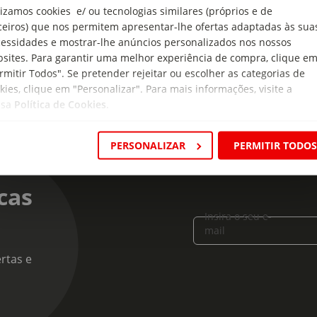
ngredientes, recomendações de utilização, preparação e/ou cons
lizamos cookies e/ ou tecnologias similares (próprios e de
ter obrigatório e/ou voluntário, de um produto alimentar antes de
ceiros) que nos permitem apresentar-lhe ofertas adaptadas às sua
essidades e mostrar-lhe anúncios personalizados nos nossos
sites. Para garantir uma melhor experiência de compra, clique e
rmitir Todos". Se pretender rejeitar ou escolher as categorias de
kies, clique em "Personalizar". Para mais informações, visite a
ssa
Política de Cookies
.
PERSONALIZAR
PERMITIR TODO
cas
Insira o seu e-
mail
rtas e