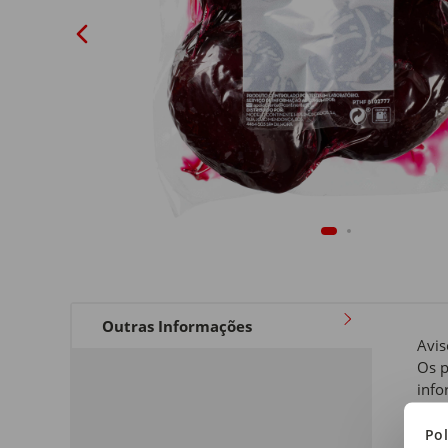
Outras Informações
Avis
Os p
info
rela
a qu
Pol