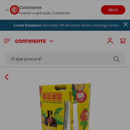
Continente
Abrir
Instalar a aplicação Continente
Livros Escolares
! Aproveite 5% Desconto Direto e Entrega Grátis
O que procura?