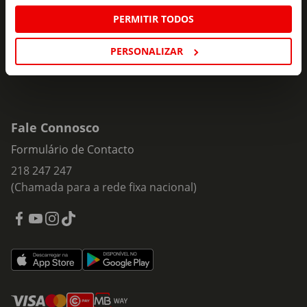
Insira o seu e-
Subscrever
mail
PERMITIR TODOS
PERSONALIZAR
Fale Connosco
Formulário de Contacto
218 247 247
(Chamada para a rede fixa nacional)