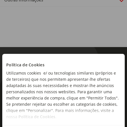
Política de Cookies
Utilizamos cookies e/ ou tecnologias similares (próprios e
de terceiros) que nos permitem apresentar-lhe ofertas
adaptadas às suas necessidades e mostrar-lhe anúncios
As novidades mais frescas no
personalizados nos nossos websites. Para garantir uma
melhor experiência de compra, clique em "Permitir Todos".
seu e-mail!
Se pretender rejeitar ou escolher as categorias de cookies,
clique em "Personalizar". Para mais informações, visite a
Subscreva e descubra campanhas exclusivas,
nossa
Política de Cookies
.
ofertas e novidades para si.