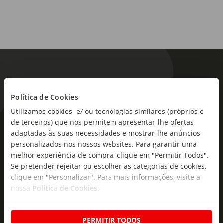
Política de Cookies
Utilizamos cookies e/ ou tecnologias similares (próprios e
de terceiros) que nos permitem apresentar-lhe ofertas
As novidades mais frescas no
adaptadas às suas necessidades e mostrar-lhe anúncios
seu e-mail!
personalizados nos nossos websites. Para garantir uma
melhor experiência de compra, clique em "Permitir Todos".
Subscreva e descubra campanhas exclusivas,
Se pretender rejeitar ou escolher as categorias de cookies,
ofertas e novidades para si.
clique em "Personalizar". Para mais informações, visite a
nossa
Política de Cookies
.
Insira o seu e-
Subscrever
mail
PERMITIR TODOS