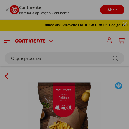
Continente
Abrir
Instalar a aplicação Continente
Último dia! Aproveite
ENTREGA GRÁTIS
! Código: ENTR
O que procura?