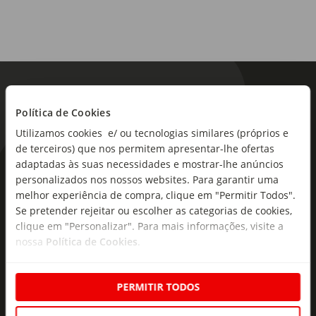
Política de Cookies
Utilizamos cookies e/ ou tecnologias similares (próprios e
de terceiros) que nos permitem apresentar-lhe ofertas
adaptadas às suas necessidades e mostrar-lhe anúncios
As novidades mais frescas no
personalizados nos nossos websites. Para garantir uma
seu e-mail!
melhor experiência de compra, clique em "Permitir Todos".
Se pretender rejeitar ou escolher as categorias de cookies,
Subscreva e descubra campanhas exclusivas,
clique em "Personalizar". Para mais informações, visite a
ofertas e novidades para si.
nossa
Política de Cookies
.
Insira o seu e-
Subscrever
mail
PERMITIR TODOS