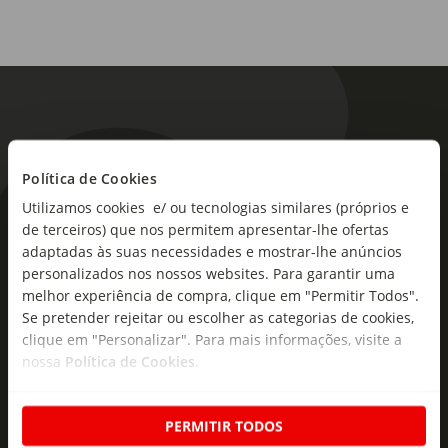
Política de Cookies
Utilizamos cookies e/ ou tecnologias similares (próprios e
As novidades mais frescas no
de terceiros) que nos permitem apresentar-lhe ofertas
seu e-mail!
adaptadas às suas necessidades e mostrar-lhe anúncios
personalizados nos nossos websites. Para garantir uma
Subscreva e descubra campanhas exclusivas,
melhor experiência de compra, clique em "Permitir Todos".
ofertas e novidades para si.
Se pretender rejeitar ou escolher as categorias de cookies,
clique em "Personalizar". Para mais informações, visite a
Insira o seu e-
nossa
Política de Cookies
.
Subscrever
mail
PERMITIR TODOS