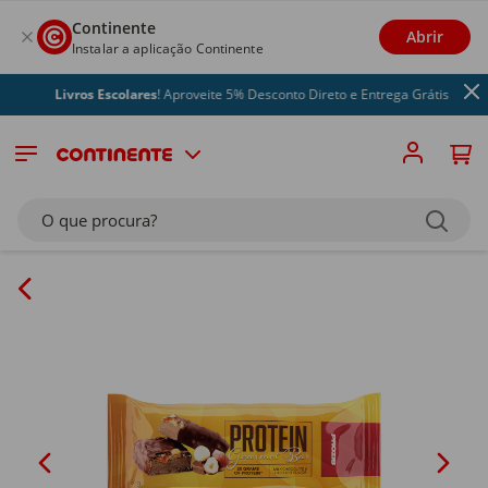
Continente
Abrir
Instalar a aplicação Continente
Livros Escolares
! Aproveite 5% Desconto Direto e Entrega Grátis
O que procura?