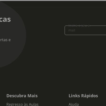
cas
Insira o seu e-
mail
rtas e
Descubra Mais
Links Rápidos
Regresso às Aulas
Ajuda