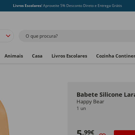
Livros Escolares
! Aproveite 5% Desconto Direto e Entrega Grátis
O que procura?
Animais
Casa
Livros Escolares
Cozinha Contine
Babete Silicone La
Happy Bear
1 un
5
,99€