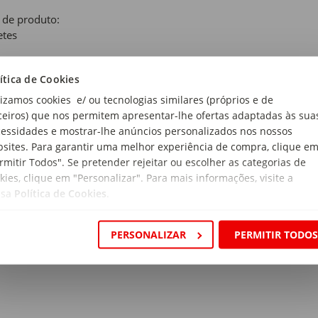
 de produto:
etes
ítica de Cookies
nja
lizamos cookies e/ ou tecnologias similares (próprios e de
de Recomendada:
ceiros) que nos permitem apresentar-lhe ofertas adaptadas às sua
essidades e mostrar-lhe anúncios personalizados nos nossos
sites. Para garantir uma melhor experiência de compra, clique e
rial:
rmitir Todos". Se pretender rejeitar ou escolher as categorias de
cone
kies, clique em "Personalizar". Para mais informações, visite a
ssa
Política de Cookies
.
ensões:
ura x Comprimento: 23 x 31,5cm
PERSONALIZAR
PERMITIR TODO
ermeável: