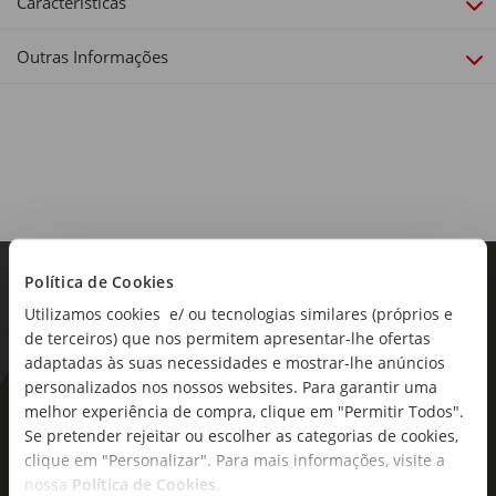
Características
Outras Informações
Política de Cookies
Utilizamos cookies e/ ou tecnologias similares (próprios e
de terceiros) que nos permitem apresentar-lhe ofertas
adaptadas às suas necessidades e mostrar-lhe anúncios
personalizados nos nossos websites. Para garantir uma
As novidades mais frescas no
melhor experiência de compra, clique em "Permitir Todos".
Se pretender rejeitar ou escolher as categorias de cookies,
seu e-mail!
clique em "Personalizar". Para mais informações, visite a
nossa
Política de Cookies
.
Subscreva e descubra campanhas exclusivas,