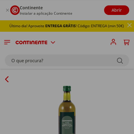
Continente
Abrir
Instalar a aplicação Continente
Último dia! Aproveite
ENTREGA GRÁTIS
! Código: ENTREGA (min 50€)
O que procura?