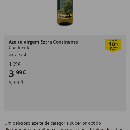
Azeite Virgem Extra Continente
Mais de
10
%
Continente
emb. 75 cl
4,69€
3
,99€
5,32€/lt
Um delicioso azeite de categoria superior obtido
diretamente da azeitona e sem quaisquer defeitos de sabor