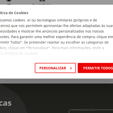
ítica de Cookies
gem:
lizamos cookies e/ ou tecnologias similares (próprios e de
ugal
ceiros) que nos permitem apresentar-lhe ofertas adaptadas às sua
essidades e mostrar-lhe anúncios personalizados nos nossos
 de produto:
sites. Para garantir uma melhor experiência de compra, clique e
rdente Velha
rmitir Todos". Se pretender rejeitar ou escolher as categorias de
kies, clique em "Personalizar". Para mais informações, visite a
ssa
Política de Cookies
.
PERSONALIZAR
PERMITIR TODO
cas
Insira o seu e-