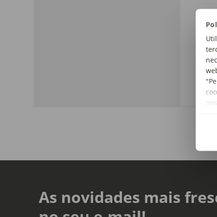
Pol
Ori
Uti
Port
ter
nec
Tipo
web
Agua
"Pe
coo
no
As novidades mais fres
no seu e-mail!