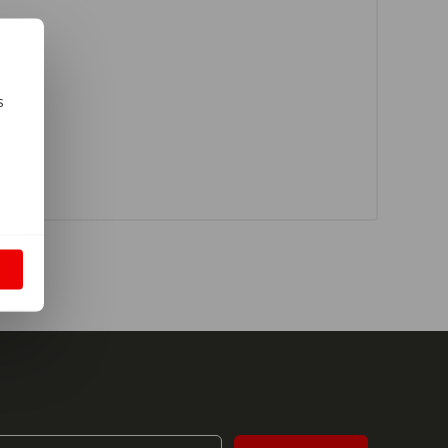
s
m
S