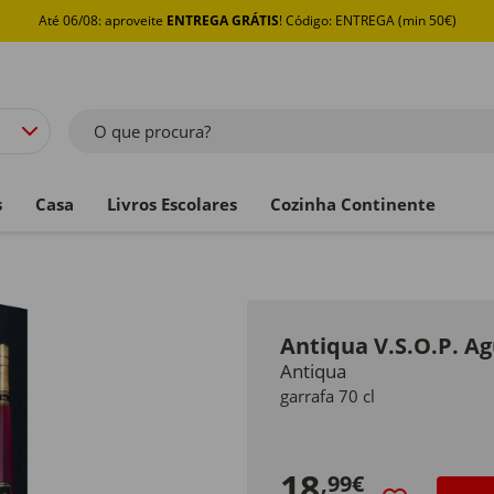
Até 06/08: aproveite
ENTREGA GRÁTIS
! Código: ENTREGA (min 50€)
O que procura?
s
Casa
Livros Escolares
Cozinha Continente
Antiqua V.S.O.P. A
Antiqua
garrafa 70 cl
18
,99€