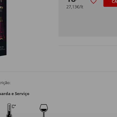
CA
27,13€/lt
rição:
arda e Serviço