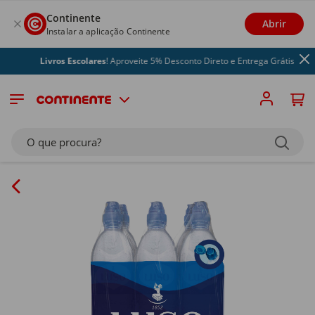
Continente
Abrir
Instalar a aplicação Continente
Livros Escolares
! Aproveite 5% Desconto Direto e Entrega Grátis
O que procura?