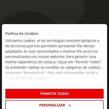
As novidades mais frescas no
Política de Cookies
seu e-mail!
Utilizamos cookies e/ ou tecnologias similares (próprios e
de terceiros) que nos permitem apresentar-lhe ofertas
adaptadas às suas necessidades e mostrar-lhe anúncios
Subscreva e descubra campanhas exclusivas,
personalizados nos nossos websites. Para garantir uma
ofertas e novidades para si.
melhor experiência de compra, clique em "Permitir Todos".
Insira o seu e-
Se pretender rejeitar ou escolher as categorias de cookies,
Subscrever
mail
clique em "Personalizar". Para mais informações, visite a
nossa
Política de Cookies
.
PERMITIR TODOS
PERSONALIZAR