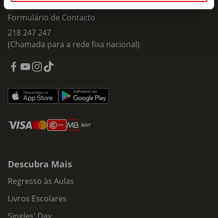
Fale Connosco
Formulário de Contacto
218 247 247
(Chamada para a rede fixa nacional)
Descubra Mais
Regresso às Aulas
Livros Escolares
Singles' Day