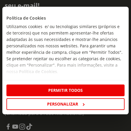
seu e-mail!
Subscreva e descubra campanhas exclusivas,
Política de Cookies
ofertas e novidades para si.
Utilizamos cookies e/ ou tecnologias similares (próprios e
de terceiros) que nos permitem apresentar-lhe ofertas
Insira o seu e-
adaptadas às suas necessidades e mostrar-lhe anúncios
Subscrever
mail
personalizados nos nossos websites. Para garantir uma
melhor experiência de compra, clique em "Permitir Todos".
Se pretender rejeitar ou escolher as categorias de cookies,
clique em "Personalizar". Para mais informações, visite a
nossa
Política de Cookies
.
Fale Connosco
PERMITIR TODOS
Formulário de Contacto
PERSONALIZAR
218 247 247
(Chamada para a rede fixa nacional)