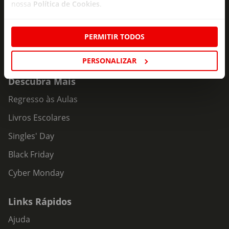
nossa
Política de Cookies
.
PERMITIR TODOS
PERSONALIZAR
Descubra Mais
Regresso às Aulas
Livros Escolares
Singles' Day
Black Friday
Cyber Monday
Links Rápidos
Ajuda