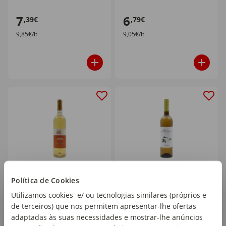
7
6
,39€
,79€
9,85€/lt
9,05€/lt
Política de Cookies
Adega Ponte de Lima
Quinta de Santa Cristina
Loureiro Trajadura
Azal Branco Vinho Verde
Utilizamos cookies e/ ou tecnologias similares (próprios e
Vinho Verde Branco
garrafa 75 cl
de terceiros) que nos permitem apresentar-lhe ofertas
garrafa 75 cl
adaptadas às suas necessidades e mostrar-lhe anúncios