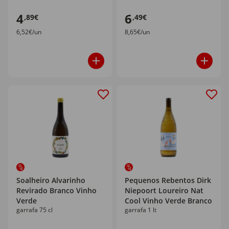
4
6
,89€
,49€
6,52€/un
8,65€/un
Soalheiro Alvarinho
Pequenos Rebentos Dirk
Revirado Branco Vinho
Niepoort Loureiro Nat
Verde
Cool Vinho Verde Branco
garrafa 75 cl
garrafa 1 lt