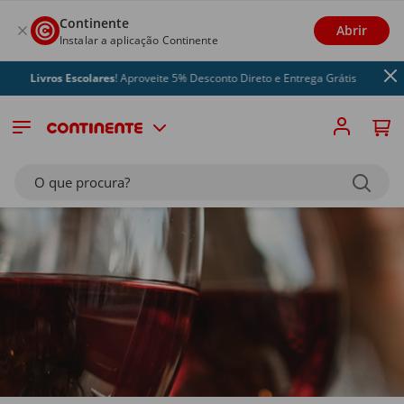
Continente
Abrir
Instalar a aplicação Continente
ros Escolares
! Aproveite 5% Desconto Direto e Entrega Grátis
O que procura?