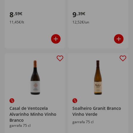
8
9
,59€
,39€
11,45€/lt
12,52€/un
Casal de Ventozela
Soalheiro Granit Branco
Alvarinho Minho Vinho
Vinho Verde
Branco
garrafa 75 cl
garrafa 75 cl