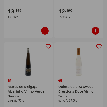
13
12
,19€
,19€
17,59€/un
16,25€/lt
Muros de Melgaço
Quinta da Lixa Sweet
Alvarinho Vinho Verde
Creations Doce Vinho
Branco
Tinto
garrafa 75 cl
garrafa 37,5 cl