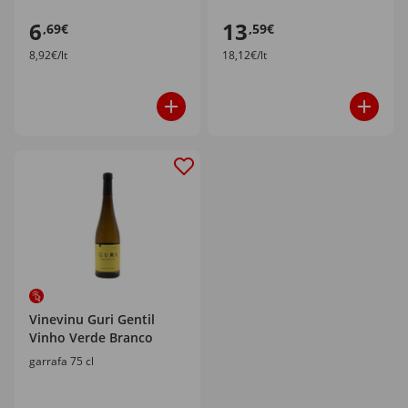
6
13
,69€
,59€
8,92€/lt
18,12€/lt
Vinevinu Guri Gentil
Vinho Verde Branco
garrafa 75 cl