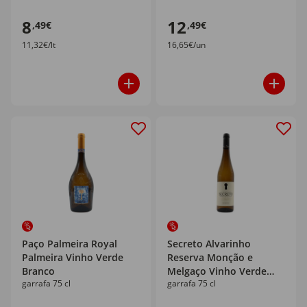
8
12
,49€
,49€
11,32€/lt
16,65€/un
Paço Palmeira Royal
Secreto Alvarinho
Palmeira Vinho Verde
Reserva Monção e
Branco
Melgaço Vinho Verde
garrafa 75 cl
garrafa 75 cl
Branco