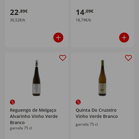
22
14
,89€
,09€
30,52€/lt
18,79€/lt
Reguengo de Melgaço
Quinta Do Cruzeiro
Alvarinho Vinho Verde
Vinho Verde Branco
Branco
garrafa 75 cl
garrafa 75 cl