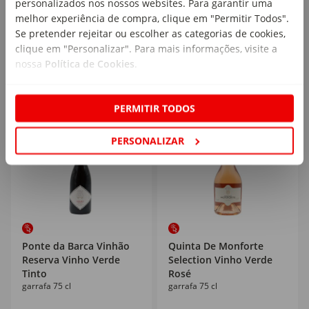
personalizados nos nossos websites. Para garantir uma
melhor experiência de compra, clique em "Permitir Todos".
6
6
,59€
,69€
Se pretender rejeitar ou escolher as categorias de cookies,
8,79€/un
8,92€/lt
clique em "Personalizar". Para mais informações, visite a
nossa
Política de Cookies
.
PERMITIR TODOS
PERSONALIZAR
Ponte da Barca Vinhão
Quinta De Monforte
Reserva Vinho Verde
Selection Vinho Verde
Tinto
Rosé
garrafa 75 cl
garrafa 75 cl