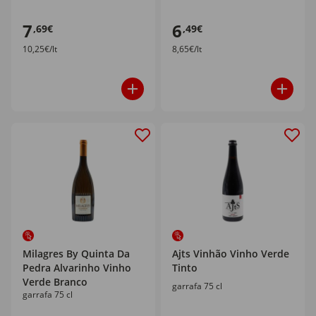
7
6
,69€
,49€
10,25€/lt
8,65€/lt
Milagres By Quinta Da
Ajts Vinhão Vinho Verde
Pedra Alvarinho Vinho
Tinto
Verde Branco
garrafa 75 cl
garrafa 75 cl