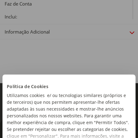
Faz de Conta
Inclui:
Cozinha, Três Pratos e Dois Frascos
Informação Adicional
Idade Recomendada:
+3 Anos
Material:
88% MDF, 7% Madeira de Teca, 3% Madeira de Pinho, 1%
ABS e 1% Polipropileno
Dimensões:
Política de Cookies
Comprimento x Largura x Altura: 60 x 30 x 86cm
Utilizamos cookies e/ ou tecnologias similares (próprios e
de terceiros) que nos permitem apresentar-lhe ofertas
adaptadas às suas necessidades e mostrar-lhe anúncios
personalizados nos nossos websites. Para garantir uma
melhor experiência de compra, clique em "Permitir Todos".
Se pretender rejeitar ou escolher as categorias de cookies,
As novidades mais frescas no
clique em "Personalizar". Para mais informações, visite a